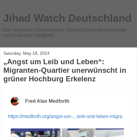
Jihad Watch Deutschland
Der heimliche Orientalismus Deutschlands,durchleuchtet
von Fred Alan Medforth
Saturday, May 18, 2024
„Angst um Leib und Leben“:
Migranten-Quartier unerwünscht in
grüner Hochburg Erkelenz
Fred Alan Medforth
https://medforth.org/angst-um-....leib-und-leben-migra